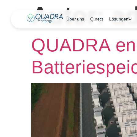
Autor:
a
Über uns
Q.nect
Lösungen
QUADRA ene
Batteriespe