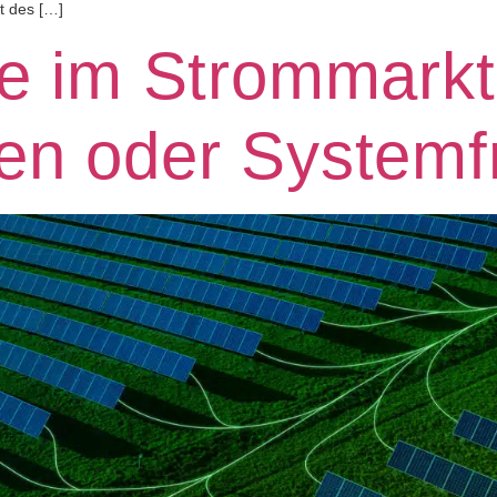
t des […]
se im Strommarkt
en oder Systemf