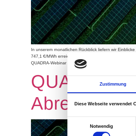
In unserem monatlichen Rückblick liefern wir Einblic
747,1 €/MWh erreichte der Spotpreis im Juni seinen 
QUADRA-Webinar haben wir diesen Ausschlag genaue
QUADRA im M
Zustimmung
Abregelung
Diese Webseite verwendet 
Einwilligungsauswahl
Notwendig