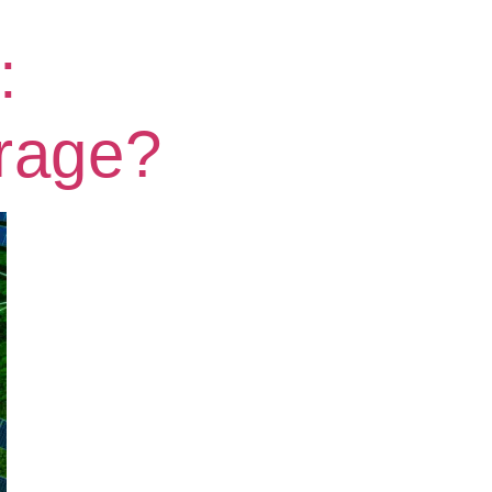
:
rage?