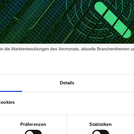
ke in die Marktentwicklungen des Vormonats, aktuelle Branchenthemen 
Jahreshöchstwert 2026 und übertraf damit den bisherigen Spitzenwert
r […]
ai 2026 – Markt
Details
 und Branchenne
Cookies
Präferenzen
Statistiken