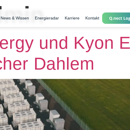
dmin
Q.nect Lo
News & Wissen
Energieradar
Karriere
Kontakt
rgy und Kyon E
icher Dahlem