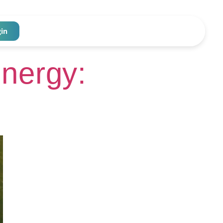
gin
nergy: