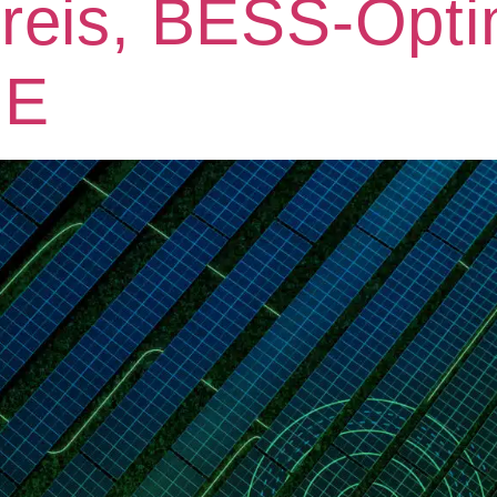
reis, BESS-Opti
 E