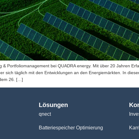
ng & Portfoliomanagement bei QUADRA energy. Mit über 20 Jahren Erf
r sich täglich mit den Entwicklungen an den Energiemärkten. In diesem
 dem 26. […]
Lösungen
Ko
qnect
Inve
Batteriespeicher Optimierung
Karr