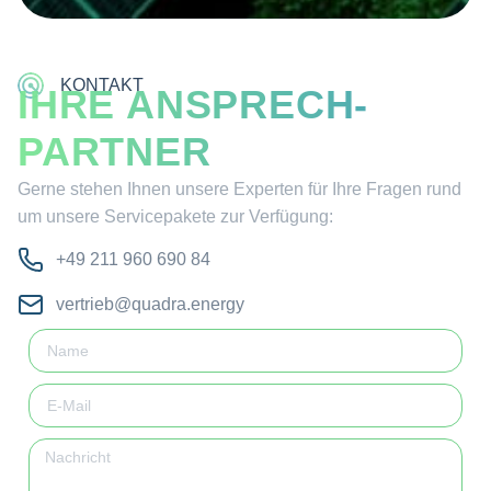
KONTAKT
IHRE ANSPRECH­
PARTNER
Gerne stehen Ihnen unsere Experten für Ihre Fragen rund
um unsere Servicepakete zur Verfügung:
+49 211 960 690 84
vertrieb@quadra.energy