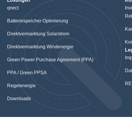
Lösungen
Ko
qnect
Inv
Rel
Batteriespeicher Optimierung
Kar
Direktvermarktung Solarstrom
Kon
Direktvermarktung Windenergie
Le
Im
Green Power Purchase Agreement (PPA)
Dat
PPA / Green PPSA
RE
Regelenergie
Downloads