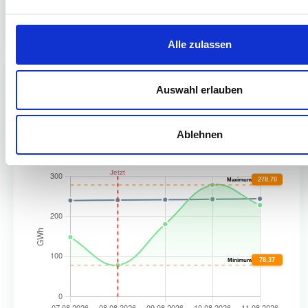
Alle zulassen
Auswahl erlauben
Windeinspeisung (Onshore)
Ablehnen
Rückblick & Prognose in GWh
278.70
Maximum
78.37
Minimum