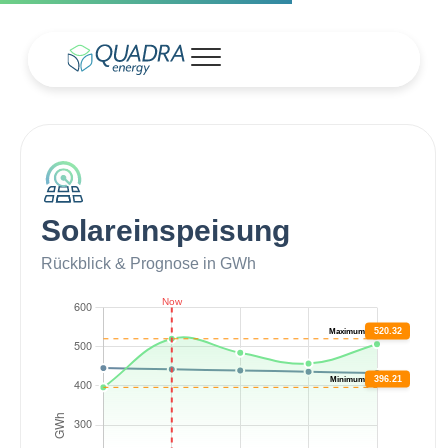
Solareinspeisung
Rückblick & Prognose in GWh
520.32
Maximum
396.21
Minimum