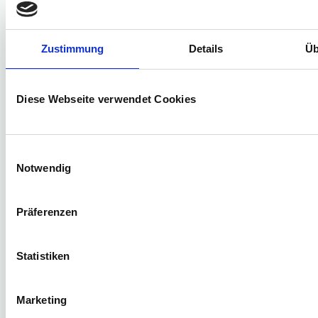
Zustimmung
Details
Üb
Solareinspeisung
Rückblick & Prognose in GWh
Diese Webseite verwendet Cookies
520.32
Maximum
Einwilligungsauswahl
396.21
Notwendig
Minimum
Präferenzen
Statistiken
Marketing