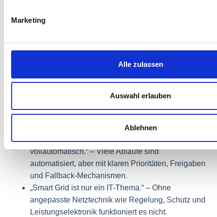
ermöglichen.
Marketing
Häufige
Missverständni
Alle zulassen
Auswahl erlauben
„Smart Grid bedeutet keine Stromausfälle mehr.“ –
Es reduziert Risiken, ersetzt jedoch nicht Wartung,
Redundanz und den notwendigen Netzausbau.
Ablehnen
„Alle Prozesse laufen in Echtzeit und
vollautomatisch.“ – Viele Abläufe sind
automatisiert, aber mit klaren Prioritäten, Freigaben
und Fallback-Mechanismen.
„Smart Grid ist nur ein IT-Thema.“ – Ohne
angepasste Netztechnik wie Regelung, Schutz und
Leistungselektronik funktioniert es nicht.