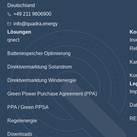
Deutschland
+49 211 9606900
info@quadra.energy
Lösungen
Ko
qnect
Inv
Rel
Batteriespeicher Optimierung
Kar
Direktvermarktung Solarstrom
Kon
Direktvermarktung Windenergie
Le
Im
Green Power Purchase Agreement (PPA)
Dat
PPA / Green PPSA
RE
Regelenergie
Downloads