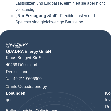
Lastspitzen und Engpässe, eliminiert sie aber nicht
vollständig.
„Nur Erzeugung zählt“:
Flexible Lasten und
Speicher sind gleichwertige Bausteine.
QUADRA Energy GmbH
Klaus-Bungert-Str. 5b
40468 Düsseldorf
Deutschland
+49 211 9606900
info@quadra.energy
Lösungen
Ko
qnect
Inv
Rel
Batteriespeicher Optimierung