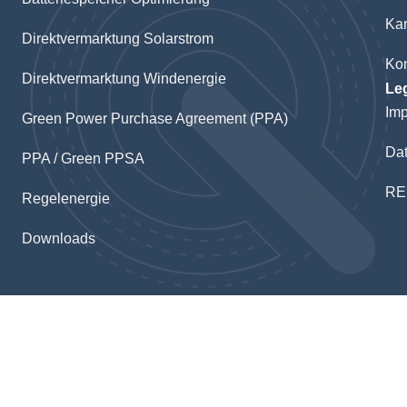
Kar
Direktvermarktung Solarstrom
Kon
Direktvermarktung Windenergie
Le
Im
Green Power Purchase Agreement (PPA)
Dat
PPA / Green PPSA
RE
Regelenergie
Downloads