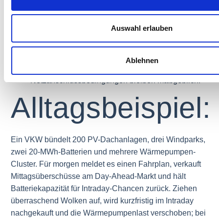
Regulatorische Anforderungen: Teilnahme an
Regelleistungsmärkten erfordert Vorqualifikation;
Auswahl erlauben
Redispatch-Prozesse verlangen saubere
Bilanzierung und Dokumentation.
Lokale Netzrestriktionen: Auch ein perfektes VKW
Ablehnen
wird durch Engpässe vor Ort begrenzt;
Netzanschlussbedingungen bleiben maßgeblich.
Alltagsbeispiel:
Ein VKW bündelt 200 PV-Dachanlagen, drei Windparks,
zwei 20-MWh-Batterien und mehrere Wärmepumpen-
Cluster. Für morgen meldet es einen Fahrplan, verkauft
Mittagsüberschüsse am Day-Ahead-Markt und hält
Batteriekapazität für Intraday-Chancen zurück. Ziehen
überraschend Wolken auf, wird kurzfristig im Intraday
nachgekauft und die Wärmepumpenlast verschoben; bei