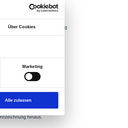
Über Cookies
aft. In der Produktkennzeichnung
hend sehr niedrig. Der
ten und wird separat
Marketing
s erneuerbaren Quellen; keine
nung eines bestimmten
Alle zulassen
sätzlichen Kriterien; ergänzen,
nnzeichnung hinaus.