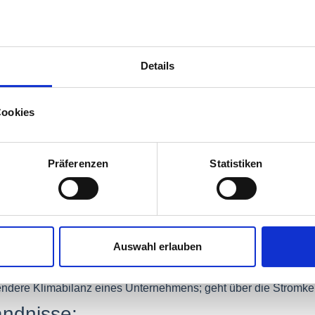
 aus der Praxis:
Details
om“-Produkt an und entwertet dafür HKN aus Wind- und Wasserkr
ien; die ausgewiesenen CO₂-Emissionen pro kWh sind entsprec
Versorgers kann dennoch Anteile aus Erdgas oder Kohle enthal
Cookies
andte Begriffe:
Präferenzen
Statistiken
:
Elektronisches Zertifikat zur Zuordnung von Strommengen au
örderung.
ktmix:
Gesamtmix des Unternehmens gegenüber der Kennzeich
Auswahl erlauben
ower, Grüner Strom-Label):
Freiwillige Qualitätszeichen mit zu
setzliche Kennzeichnung.
dere Klimabilanz eines Unternehmens; geht über die Stromke
ändnisse: