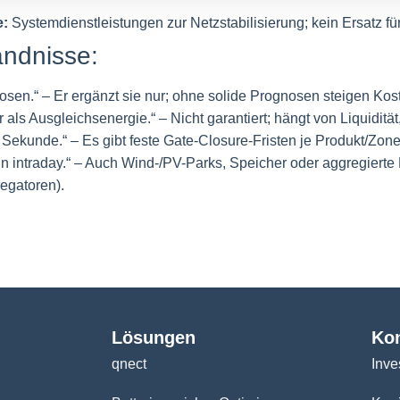
e:
Systemdienstleistungen zur Netzstabilisierung; kein Ersatz fü
ändnisse:
nosen.“ – Er ergänzt sie nur; ohne solide Prognosen steigen Kos
r als Ausgleichsenergie.“ – Nicht garantiert; hängt von Liquidität
n Sekunde.“ – Es gibt feste Gate-Closure-Fristen je Produkt/Zone
n intraday.“ – Auch Wind-/PV-Parks, Speicher oder aggregiert
egatoren).
Lösungen
Ko
qnect
Inve