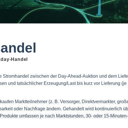
Handel
aday-Handel
tige Stromhandel zwischen der Day-Ahead-Auktion und dem Liefer
 und tatsächlicher Erzeugung/Last bis kurz vor Lieferung (je 
kaufen Marktteilnehmer (z. B. Versorger, Direktvermarkter, große
arkeit oder Nachfrage ändern. Gehandelt wird kontinuierlich übe
 Produkte umfassen je nach Marktstunden, 30- oder 15-Minuten-K
 im Bilanzkreis (energetisches „Konto“ eines Marktteilnehmers