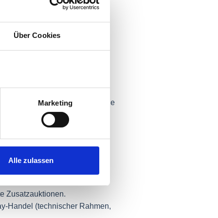
ead-Preise. Nicht ausgeglichene
Über Cookies
Prognose liegt bei 3 MWh. Der
t Mehrerzeugung, kann er die
leibt, geht als Abweichung in die
Marketing
nung.
Alle zulassen
y-Handel dient der Vermeidung
te Zusatzauktionen.
ay-Handel (technischer Rahmen,