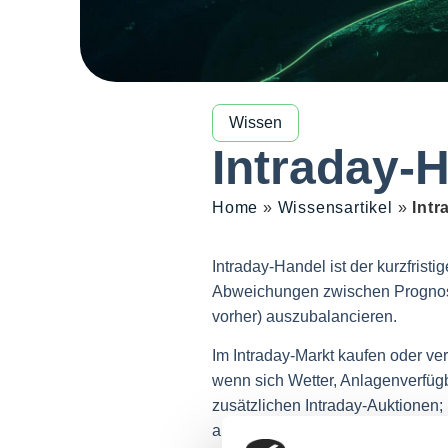
Wissen
Intraday-
Home
»
Wissensartikel
»
Intr
Intraday-Handel ist der kurzfris
Abweichungen zwischen Prognosen
vorher) auszubalancieren.
Im Intraday-Markt kaufen oder ver
wenn sich Wetter, Anlagenverfügb
zusätzlichen Intraday-Auktionen;
anzupassen und die Abweichungen